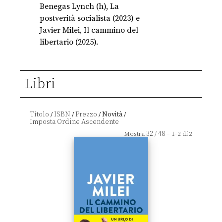
Benegas Lynch (h), La
postverità socialista (2023) e
Javier Milei, Il cammino del
libertario (2025).
Libri
Titolo
ISBN
Prezzo
Novità
/
/
/
/
32
48
Mostra
/
– 1–2 di 2