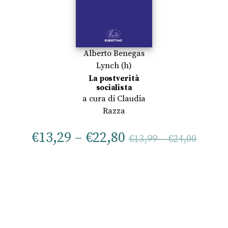
Alberto Benegas
Lynch (h)
La postverità
socialista
a cura di
Claudia
Razza
€
13,29
–
€
22,80
€
13,99
–
€
24,00