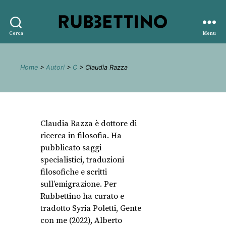
Rubbettino
Cerca
Menu
editore
Home
>
Autori
>
C
> Claudia Razza
Claudia Razza è dottore di
ricerca in filosofia. Ha
pubblicato saggi
specialistici, traduzioni
filosofiche e scritti
sull’emigrazione. Per
Rubbettino ha curato e
tradotto Syria Poletti, Gente
con me (2022), Alberto