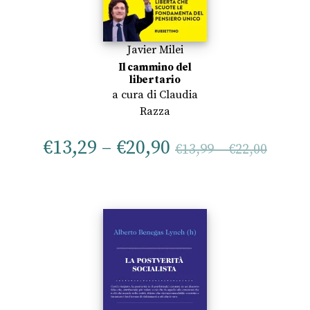
Javier Milei
Il cammino del
libertario
a cura di
Claudia
Razza
€
13,29
–
€
20,90
€
13,99
–
€
22,00