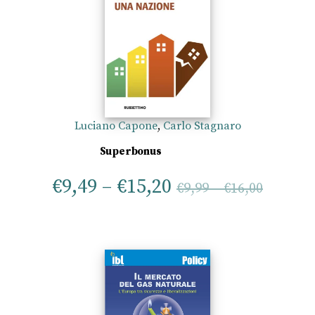
Luciano Capone
,
Carlo Stagnaro
Superbonus
€
9,49
–
€
15,20
€
9,99
–
€
16,00