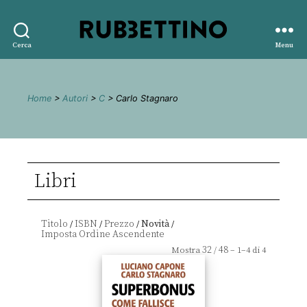
Rubbettino
Cerca
Menu
editore
Home
>
Autori
>
C
> Carlo Stagnaro
Libri
Titolo
ISBN
Prezzo
Novità
/
/
/
/
32
48
Mostra
/
– 1–4 di 4