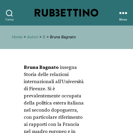
Rubbettino
Cerca
Menu
editore
Home
>
Autori
>
B
> Bruna Bagnato
Bruna Bagnato
insegna
Storia delle relazioni
internazionali all’Università
di Firenze. Si è
prevalentemente occupata
della politica estera italiana
nel secondo dopoguerra,
con particolare riferimento
ai rapporti con la Francia
nel quadro europeo e in