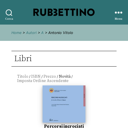
Rubbettino
Cerca
Menu
editore
Home
>
Autori
>
A
> Antonio Vitolo
Libri
Titolo
ISBN
Prezzo
Novità
/
/
/
/
Percorsi incrociati