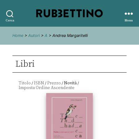
Rubbettino
Cerca
Menu
editore
Home
>
Autori
>
A
> Andrea Margaritelli
Libri
Titolo
ISBN
Prezzo
Novità
/
/
/
/