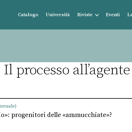
Catalogo
Università
Riviste
Eventi
La
l processo all’agente
iornale)
io»: progenitori delle «ammucchiate»?