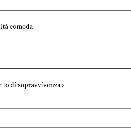
erità comoda
tinto di sopravvivenza»