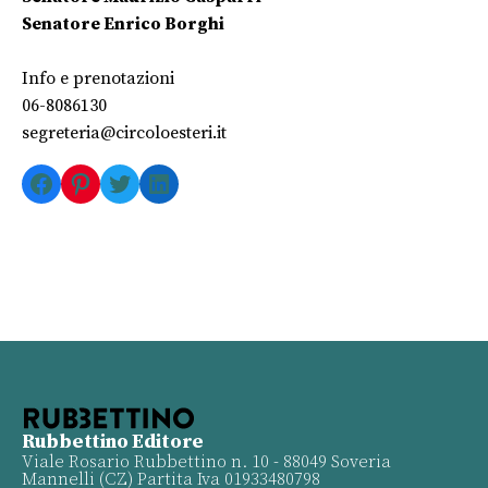
Senatore Enrico Borghi
Info e prenotazioni
06-8086130
segreteria@circoloesteri.it
Facebook
Pinterest
Twitter
LinkedIn
Rubbettino Editore
Viale Rosario Rubbettino n. 10 - 88049 Soveria
Mannelli (CZ) Partita Iva 01933480798