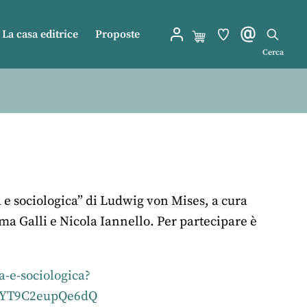
La casa editrice
Proposte
Cerca
 e sociologica” di Ludwig von Mises, a cura
a Galli e Nicola Iannello. Per partecipare è
a-e-sociologica?
UYT9C2eupQe6dQ