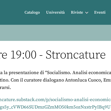
Catalogo
Università
Riviste
Eventi
e 19:00 - Stroncature
ta la presentazione di “Socialismo. Analisi economica
tino. Con il curatore dialogano Antonluca Cuoco, Emm
rarsi.
roncature.substack.com/p/socialismo-analisi-economic
vDgs5y_cVWD66SUDmzGZmMO50km5ozNxstrPyIBq9