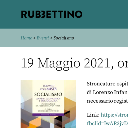
Rubbettino
editore
Home
>
Eventi
> Socialismo
19 Maggio 2021, or
Stroncature ospi
di Lorenzo Infan
necessario regist
Link:
https://st
fbclid=IwAR2j