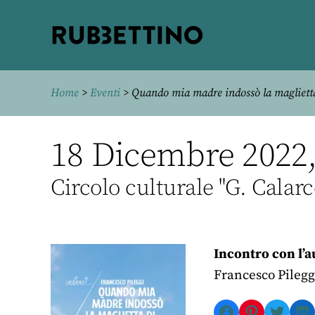
Rubbettino
editore
Home
>
Eventi
> Quando mia madre indossò la magliett
18 Dicembre 2022, 
Circolo culturale "G. Calarc
Incontro con l’a
Francesco Pilegg
Facebook
Pinterest
Twitte
Li