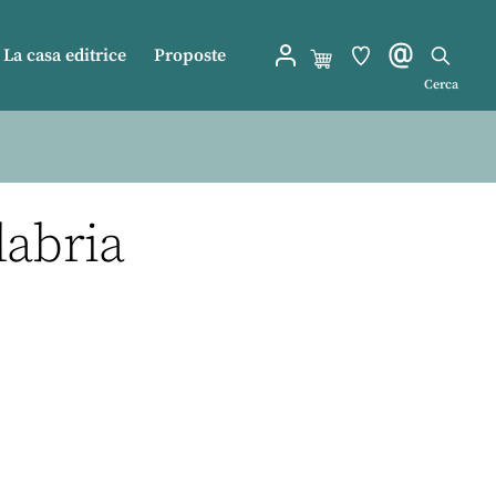
La casa editrice
Proposte
Cerca
labria