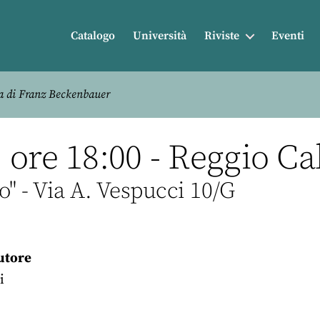
Catalogo
Università
Riviste
Eventi
a di Franz Beckenbauer
ore 18:00 - Reggio Ca
o" - Via A. Vespucci 10/G
utore
i
r
nkedIn