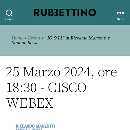
Rubbettino
Cerca
Menu
editore
Home
>
Eventi
> “IO & IA” di Riccardo Manzotti e
Simone Rossi
25 Marzo 2024, ore
18:30 - CISCO
WEBEX