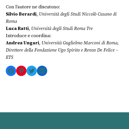
Con l’autore ne discutono:
Silvio Berardi
,
Università degli Studi Niccolò Cusano di
Roma
Luca Ratti
,
Università degli Studi Roma Tre
Introduce e coordina:
Andrea Ungari
,
Università Guglielmo Marconi di Roma,
Direttore della Fondazione Ugo Spirito e Renzo De Felice –
ETS
Facebook
Pinterest
Twitter
LinkedIn