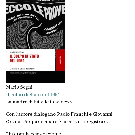
Mario Segni
Il colpo di Stato del 1964
La madre di tutte le fake news
Con l’autore dialogano Paolo Franchi e Giovanni
Orsina. Per partecipare è necessario registrarsi.
Link per la registrazione: