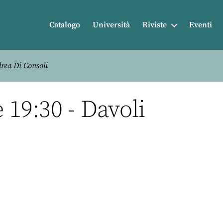
Catalogo
Università
Riviste
Eventi
drea Di Consoli
 19:30 - Davoli
r
nkedIn