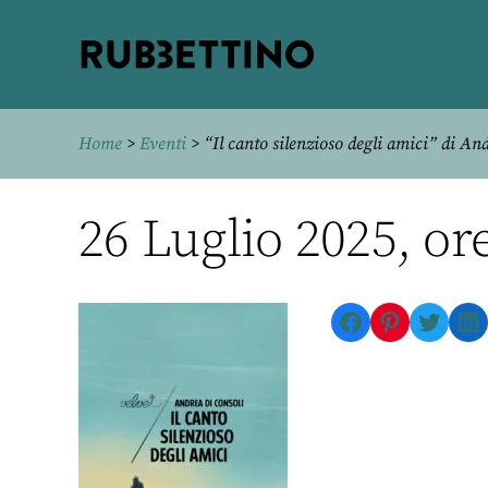
Rubbettino
editore
Home
>
Eventi
> “Il canto silenzioso degli amici” di An
26 Luglio 2025, ore
Facebook
Pinterest
Twitte
Li