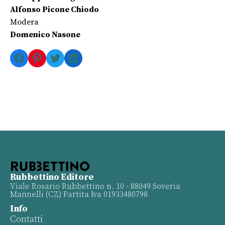
Alfonso Picone Chiodo
Modera
Domenico Nasone
Facebook
Pinterest
Twitter
LinkedIn
Rubbettino Editore
Viale Rosario Rubbettino n. 10 - 88049 Soveria
Mannelli (CZ) Partita Iva 01933480798
Info
Contatti