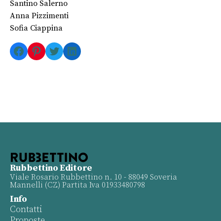
Santino Salerno
Anna Pizzimenti
Sofia Ciappina
Facebook
Pinterest
Twitter
LinkedIn
Rubbettino Editore
Viale Rosario Rubbettino n. 10 - 88049 Soveria
Mannelli (CZ) Partita Iva 01933480798
Info
Contatti
Proposte