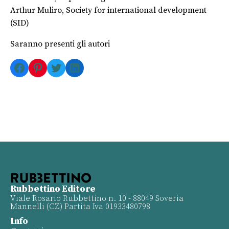
Arthur Muliro, Society for international development
(SID)
Saranno presenti gli autori
Facebook
Pinterest
Twitter
LinkedIn
Rubbettino Editore
Viale Rosario Rubbettino n. 10 - 88049 Soveria
Mannelli (CZ) Partita Iva 01933480798
Info