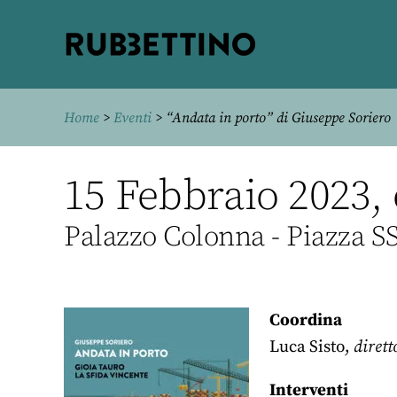
Rubbettino
editore
Home
>
Eventi
> “Andata in porto” di Giuseppe Soriero
15 Febbraio 2023,
Palazzo Colonna - Piazza SS
Coordina
Luca Sisto,
dirett
Interventi