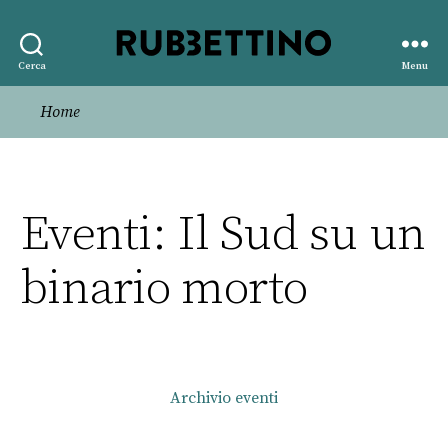
Rubbettino
Cerca
Menu
editore
Home
Eventi: Il Sud su un
binario morto
Archivio eventi