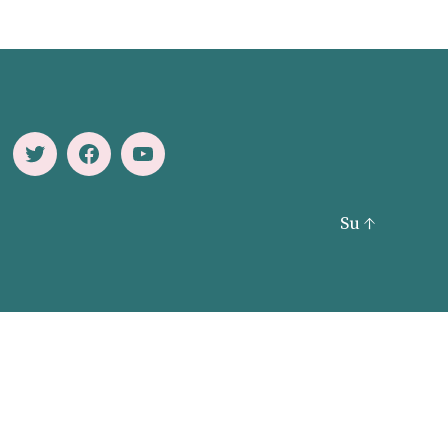
Twitter
Facebook
Youtube
Su
↑