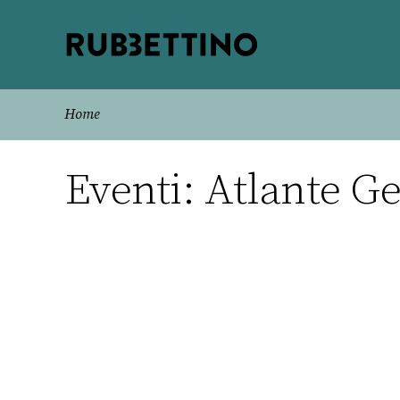
Rubbettino
editore
Home
Eventi: Atlante G