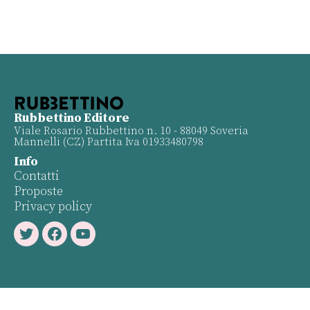
Rubbettino Editore
Viale Rosario Rubbettino n. 10 - 88049 Soveria
Mannelli (CZ) Partita Iva 01933480798
Info
Contatti
Proposte
Privacy policy
Twitter
Facebook
Youtube