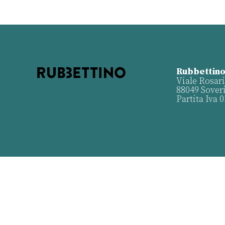
Rubbettino
Viale Rosari
88049 Sover
Partita Iva 