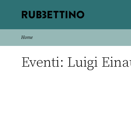
Rubbettino
editore
Home
Eventi: Luigi Eina