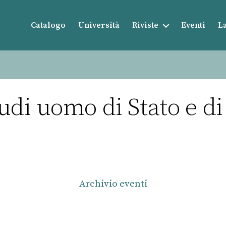
Catalogo
Università
Riviste
Eventi
La
udi uomo di Stato e di
Archivio eventi