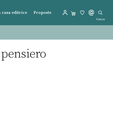
 casa editrice
Proposte
Cerca
 pensiero