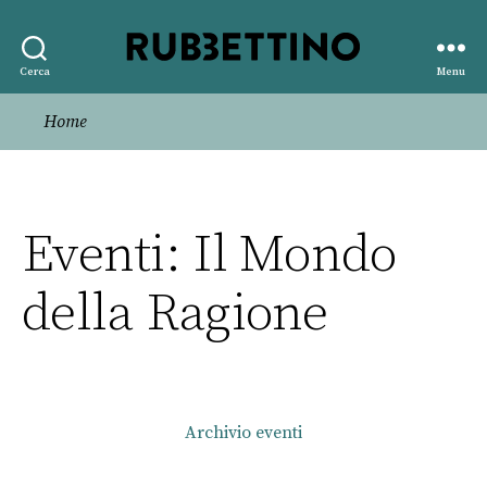
Rubbettino
Cerca
Menu
editore
Home
Eventi: Il Mondo
della Ragione
Archivio eventi