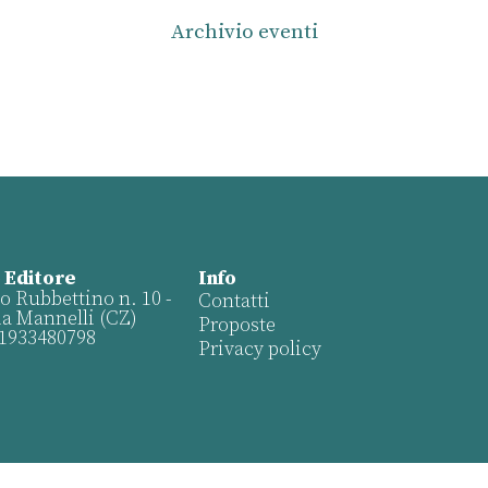
Archivio eventi
 Editore
Info
o Rubbettino n. 10 -
Contatti
ia Mannelli (CZ)
Proposte
01933480798
Privacy policy