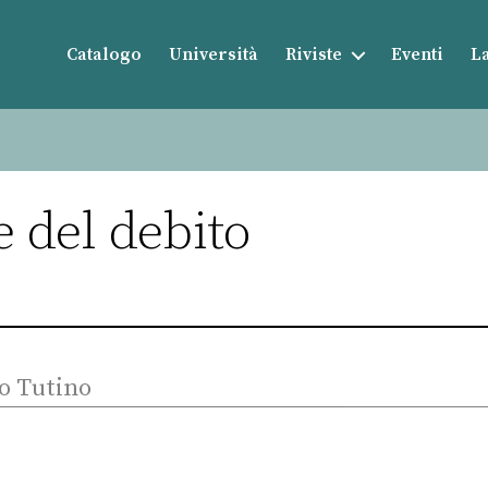
Catalogo
Università
Riviste
Eventi
La
e del debito
co Tutino