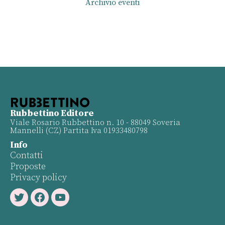
Archivio eventi
Rubbettino Editore
Viale Rosario Rubbettino n. 10 - 88049 Soveria
Mannelli (CZ) Partita Iva 01933480798
Info
Contatti
Proposte
Privacy policy
Twitter
Facebook
Youtube