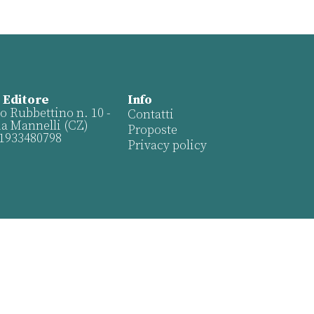
 Editore
Info
o Rubbettino n. 10 -
Contatti
ia Mannelli (CZ)
Proposte
01933480798
Privacy policy