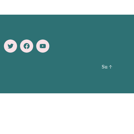
Twitter
Facebook
Youtube
Su
↑