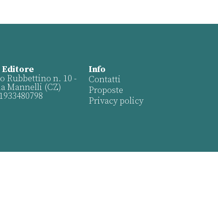
 Editore
Info
o Rubbettino n. 10 -
Contatti
ia Mannelli (CZ)
Proposte
01933480798
Privacy policy