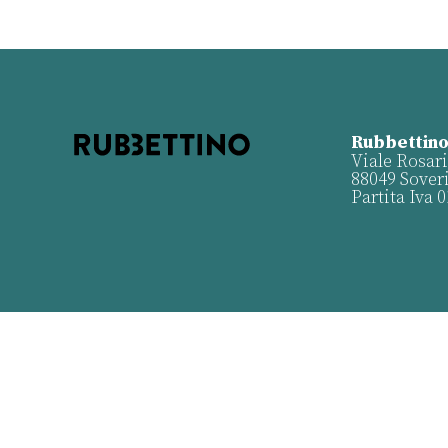
Rubbettino
Viale Rosari
88049 Sover
Partita Iva 