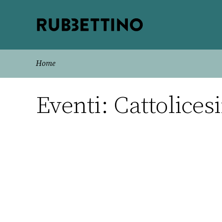
Rubbettino
editore
Home
Eventi: Cattolices