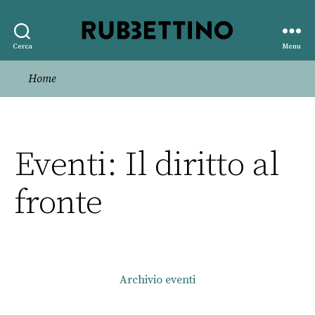
Rubbettino
Cerca
Menu
editore
Home
Eventi: Il diritto al
fronte
Archivio eventi