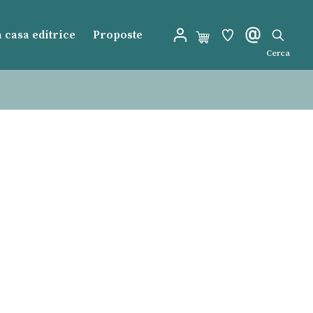
 casa editrice
Proposte
Cerca