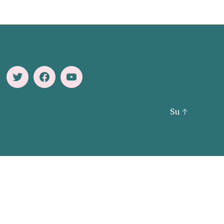
Twitter
Facebook
Youtube
Su
↑