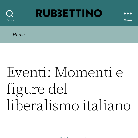
Rubbettino
Cerca
Menu
editore
Home
Eventi: Momenti e
figure del
liberalismo italiano