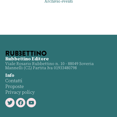
Archivio eventi
Rubbettino Editore
Viale Rosario Rubbettino n. 10 - 88049 Soveria
Mannelli (CZ) Partita Iva 01933480798
Info
Contatti
Proposte
Privacy policy
Twitter
Facebook
Youtube