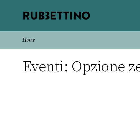
Rubbettino
editore
Home
Eventi: Opzione z