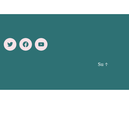
Twitter
Facebook
Youtube
Su
↑