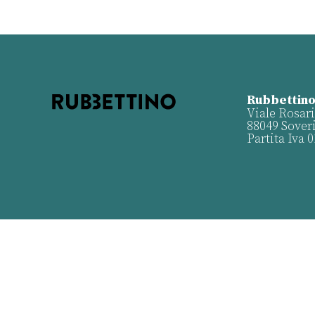
Rubbettino
Viale Rosari
88049 Sover
Partita Iva 