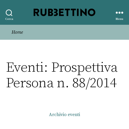
Rubbettino
Cerca
Menu
editore
Home
Eventi: Prospettiva
Persona n. 88/2014
Archivio eventi