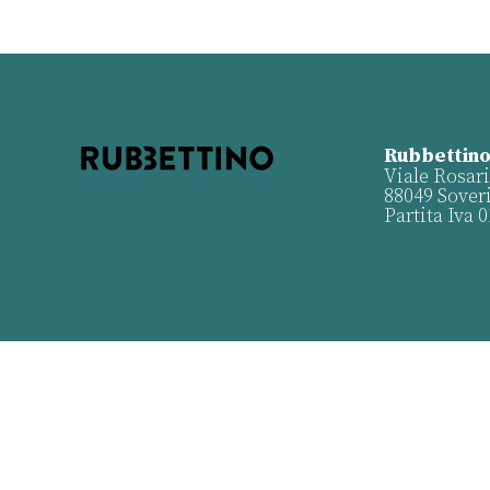
Rubbettino
Viale Rosari
88049 Sover
Partita Iva 