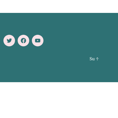
Twitter
Facebook
Youtube
Su
↑