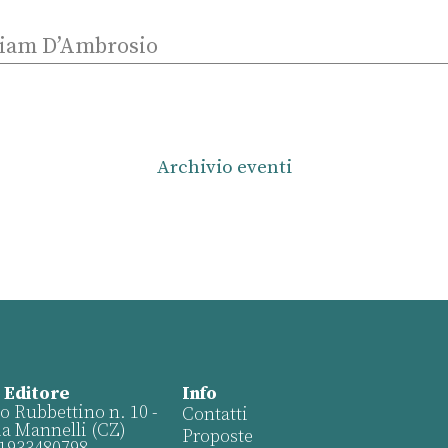
iriam D’Ambrosio
Archivio eventi
 Editore
Info
o Rubbettino n. 10 -
Contatti
ia Mannelli (CZ)
Proposte