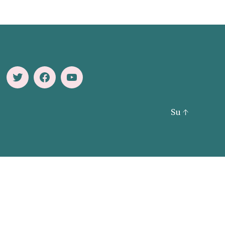
Twitter
Facebook
Youtube
Su
↑