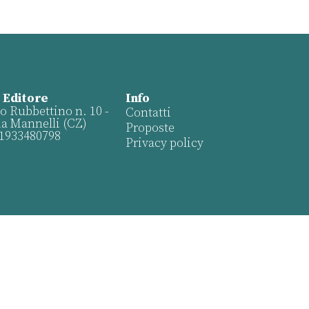
 Editore
Info
o Rubbettino n. 10 -
Contatti
ia Mannelli (CZ)
Proposte
01933480798
Privacy policy