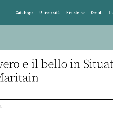
Catalogo
Università
Riviste
Eventi
La
vero e il bello in Situa
Maritain
a