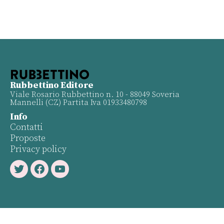
Rubbettino Editore
Viale Rosario Rubbettino n. 10 - 88049 Soveria
Mannelli (CZ) Partita Iva 01933480798
Info
Contatti
Proposte
Privacy policy
Twitter
Facebook
Youtube