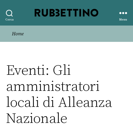
Rubbettino
Cerca
Menu
editore
Home
Eventi: Gli
amministratori
locali di Alleanza
Nazionale