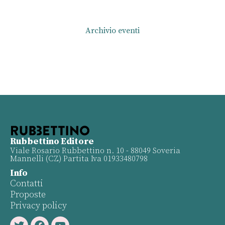
Archivio eventi
Rubbettino Editore
Viale Rosario Rubbettino n. 10 - 88049 Soveria
Mannelli (CZ) Partita Iva 01933480798
Info
Contatti
Proposte
Privacy policy