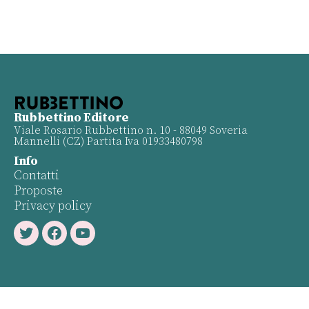
Rubbettino Editore
Viale Rosario Rubbettino n. 10 - 88049 Soveria
Mannelli (CZ) Partita Iva 01933480798
Info
Contatti
Proposte
Privacy policy
Twitter
Facebook
Youtube