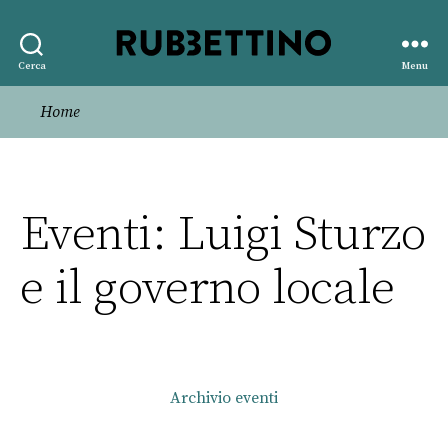
Rubbettino
Cerca
Menu
editore
Home
Eventi: Luigi Sturzo
e il governo locale
Archivio eventi