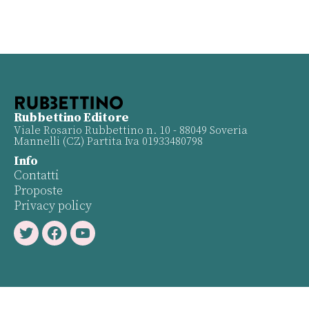
Rubbettino Editore
Viale Rosario Rubbettino n. 10 - 88049 Soveria
Mannelli (CZ) Partita Iva 01933480798
Info
Contatti
Proposte
Privacy policy
Twitter
Facebook
Youtube