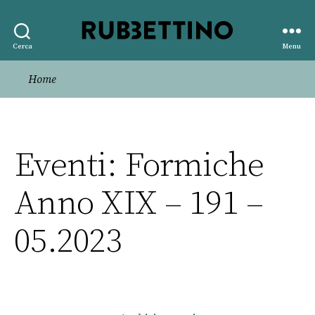
Rubbettino
Cerca
Menu
editore
Home
Eventi: Formiche
Anno XIX – 191 –
05.2023