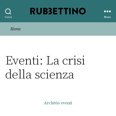
Rubbettino
Cerca
Menu
editore
Home
Eventi: La crisi
della scienza
Archivio eventi