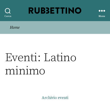
Rubbettino
Cerca
Menu
editore
Home
Eventi: Latino
minimo
Archivio eventi