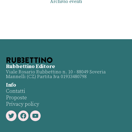
Archivio eventi
Rubbettino Editore
Viale Rosario Rubbettino n. 10 - 88049 Soveria
Mannelli (CZ) Partita Iva 01933480798
Info
Contatti
Proposte
Privacy policy
Twitter
Facebook
Youtube