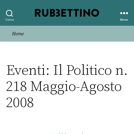
Rubbettino
Cerca
Menu
editore
Home
Eventi: Il Politico n.
218 Maggio-Agosto
2008