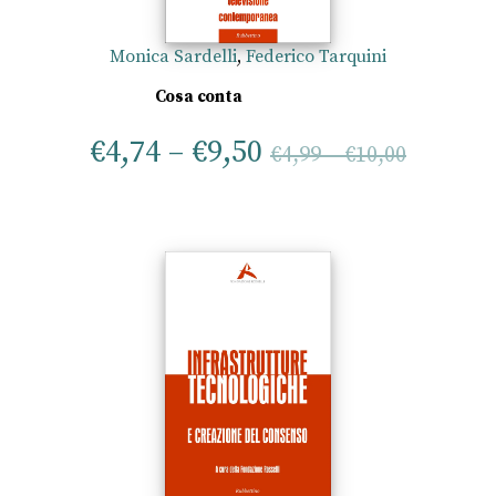
Monica Sardelli
,
Federico Tarquini
Cosa conta
€
4,74
–
€
9,50
€
4,99
–
€
10,00