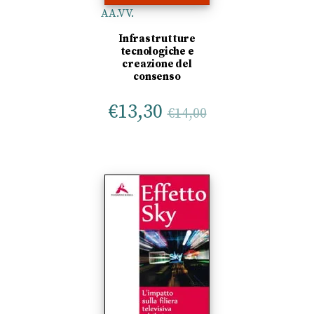
AA.VV.
Infrastrutture
tecnologiche e
creazione del
consenso
€
13,30
€
14,00