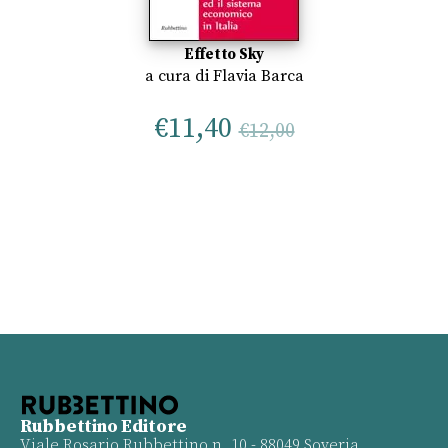
Effetto Sky
a cura di
Flavia Barca
€
11,40
€
12,00
Rubbettino Editore
Viale Rosario Rubbettino n. 10 - 88049 Soveria