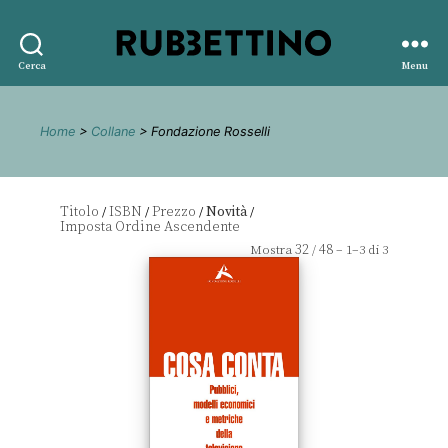
Rubbettino
Cerca
Menu
editore
Home
>
Collane
> Fondazione Rosselli
Titolo
ISBN
Prezzo
Novità
/
/
/
/
32
48
Mostra
/
– 1–3 di 3