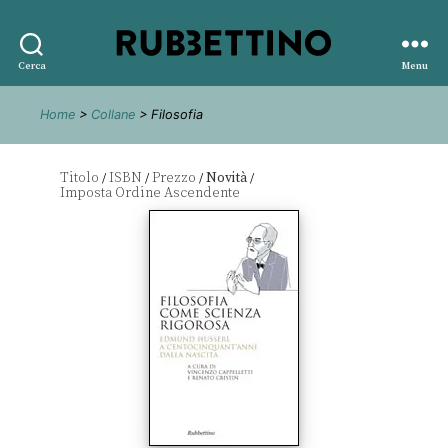
Rubbettino
Cerca
Menu
editore
Home
>
Collane
> Filosofia
Titolo
ISBN
Prezzo
Novità
/
/
/
/