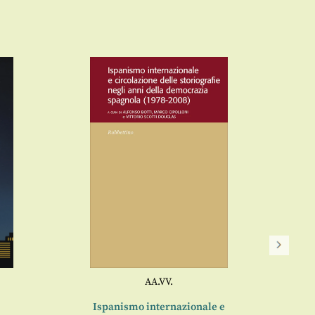
AA.VV.
La DC e
Ispanismo internazionale e