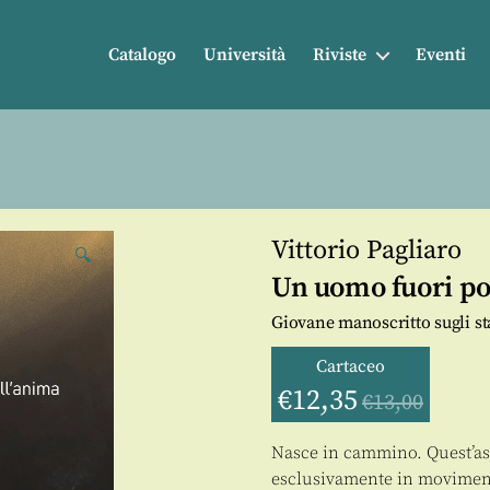
Catalogo
Università
Riviste
Eventi
Vittorio Pagliaro
🔍
Un uomo fuori po
Giovane manoscritto sugli st
Cartaceo
€
12,35
€
13,00
Nasce in cammino. Quest’asp
esclusivamente in movimento