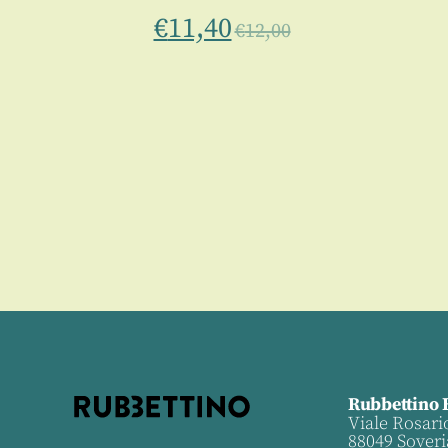
€
11,40
€
12,00
Rubbettino 
Viale Rosari
88049 Soveri