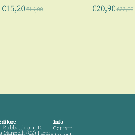
€
15,20
€
20,90
€
16,00
€
22,00
Editore
Info
o Rubbettino n. 10 -
Contatti
a Mannelli (CZ) Partita
Proposte