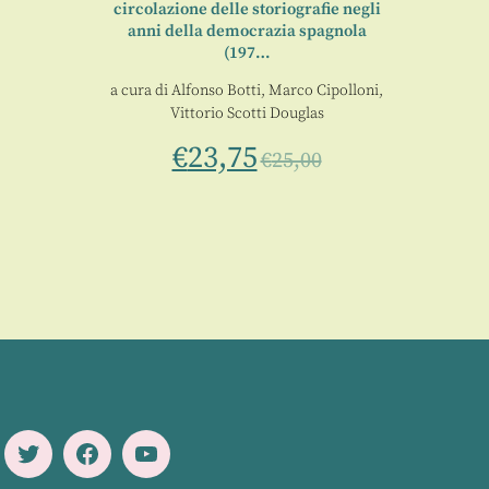
circolazione delle storiografie negli
anni della democrazia spagnola
(197…
a cura di
Alfonso Botti
,
Marco Cipolloni
,
Vittorio Scotti Douglas
€
23,75
€
25,00
Twitter
Facebook
Youtube