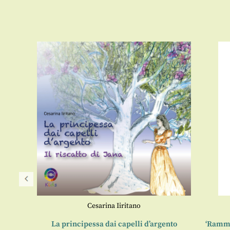
Cesarina Iiritano
l mondo
La principessa dai capelli d’argento
‘Rammol