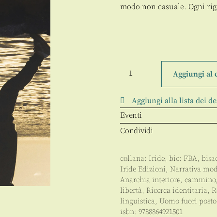
modo non casuale. Ogni rig
Un
uomo
Aggiungi al 
fuori
posto
quantità
Aggiungi alla lista dei de
Eventi
Condividi
collana:
Iride
, bic:
FBA
, bisa
Iride Edizioni
,
Narrativa mo
Anarchia interiore
,
cammino
libertà
,
Ricerca identitaria
,
R
linguistica
,
Uomo fuori posto
isbn:
9788864921501