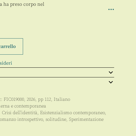
a ha preso corpo nel
carrello
sideri
c:
FIC019000
,
2026
, pp
112
,
Italiano
derna e contemporanea
,
Crisi dell’identità
,
Esistenzialismo contemporaneo
,
omanzo introspettivo
,
solitudine
,
Sperimentazione