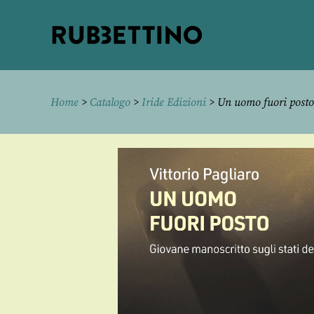
Rubbettino
editore
Home
>
Catalogo
>
Iride Edizioni
> Un uomo fuori posto