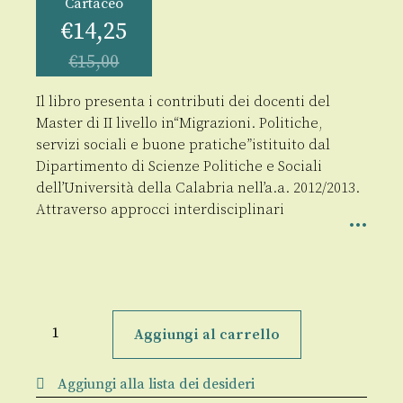
Cartaceo
€
14,25
€
15,00
Il libro presenta i contributi dei docenti del
Master di II livello in“Migrazioni. Politiche,
servizi sociali e buone pratiche”istituito dal
Dipartimento di Scienze Politiche e Sociali
dell’Università della Calabria nell’a.a. 2012/2013.
Attraverso approcci interdisciplinari
Tra
globale
Aggiungi al carrello
e
locale
quantità
Aggiungi alla lista dei desideri