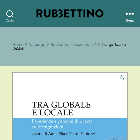
Rubbettino
Cerca
Menu
editore
Home
>
Catalogo
>
Società e scienze sociali
> Tra globale e
locale
🔍