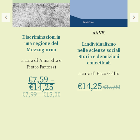
Po
AA.VV.
Discriminazioni in
ica
una regione del
L’individualismo
Mezzogiorno
nelle scienze sociali
€
la
Storia e definizioni
a cura di
Anna Elia
e
zzi
,
concettuali
Pietro Fantozzi
a cura di
Enzo Grillo
€
7,59
–
€
14,25
€
14,25
€
15,00
€
7,99
–
€
15,00
00