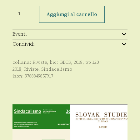
Sindacalismo
37/2018
Aggiungi al carrello
quantità
Eventi
Condividi
collana:
Riviste
, bic:
GBCS
,
2018
, pp
120
2018
,
Riviste
,
Sindacalismo
isbn:
9788849857917