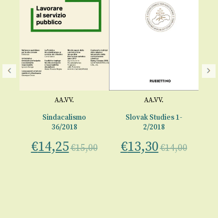
AA.VV.
AA.VV.
Le
Sindacalismo
Slovak Studies 1-
36/2018
2/2018
€
€
14,25
€
13,30
00
€
15,00
€
14,00