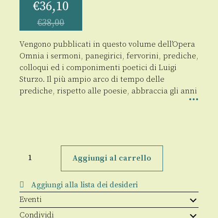
€
36,10
€
38,00
Vengono pubblicati in questo volume dell’Opera
Omnia i sermoni, panegirici, fervorini, prediche,
colloqui ed i componimenti poetici di Luigi
Sturzo. Il più ampio arco di tempo delle
prediche, rispetto alle poesie, abbraccia gli anni
Scritti
religiosi
Aggiungi al carrello
e
morali
quantità
Aggiungi alla lista dei desideri
Eventi
Condividi