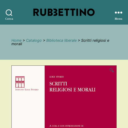
Rubbettino
Cerca
Menu
editore
Home
>
Catalogo
>
Biblioteca liberale
> Scritti religiosi e
morali
🔍